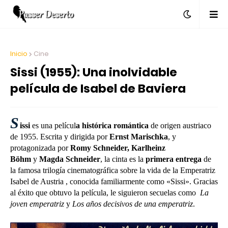
Inicio
Cine
Sissi (1955): Una inolvidable
película de Isabel de Baviera
S
issi
es una películ
a histórica romántica
de origen austriaco
de 1955. Escrita y dirigida por
Ernst Marischka
, y
protagonizada por
Romy Schneider,
Karlheinz
Böhm
y
Magda Schneider
, la cinta es la
primera entrega
de
la famosa trilogía cinematográfica sobre la vida de la Emperatriz
Isabel de Austria , conocida familiarmente como «Sissi». Gracias
al éxito que obtuvo la película, le siguieron secuelas como
La
joven emperatriz
y
Los años decisivos de una emperatriz
.