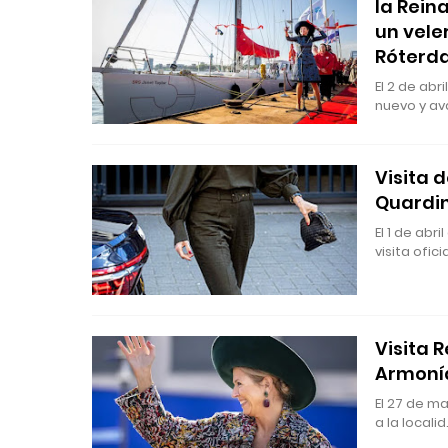
la Rein
un vele
Róterd
El 2 de abr
nuevo y a
Visita 
Quardi
El 1 de abr
visita ofici
Visita 
Armonía
El 27 de ma
a la locali