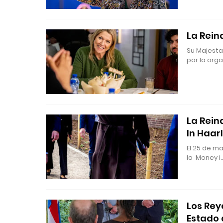
La Rein
Su Majesta
por la org
La Rein
In Haar
El 25 de ma
la Money i
Los Rey
Estado 