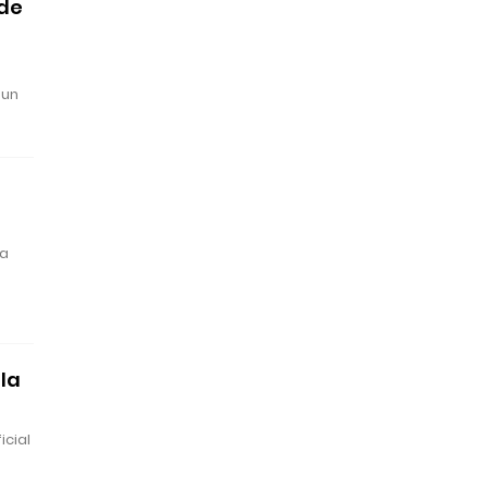
 de
 un
na
la
icial