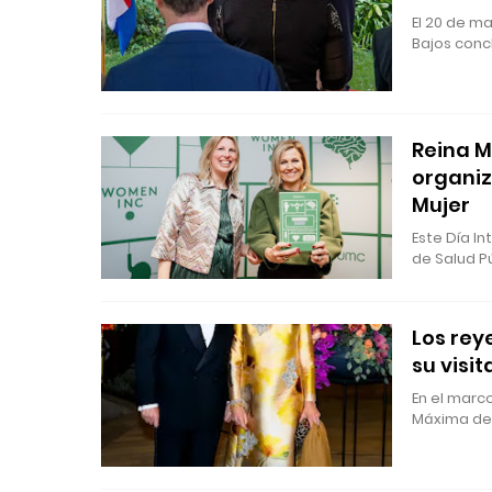
El 20 de ma
Bajos conc
Reina M
organiz
Mujer
Este Día In
de Salud P
Los rey
su visi
En el marco
Máxima de