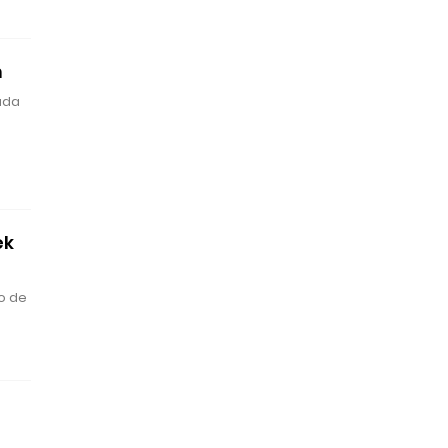
m
ada
ek
io de