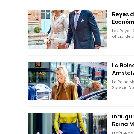
Reyes d
Económ
Los Reyes G
oficial de 
La Rein
Amstel
La Reina Má
Servicio N
Inaugur
Reina M
El día 14 d