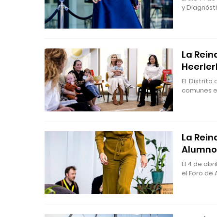
y Diagnóst
La Reina
Heerle
El Distrit
comunes e
La Rein
Alumnos
El 4 de abr
el Foro de