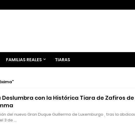
FAMILIAS REALES
TIARAS
áxima
Deslumbra con la Histórica Tiara de Zafiros de 
Emma
ión del nuevo Gran Duque Guillermo de Luxemburgo , tras la abdica
el 3 de …