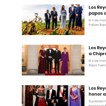
Los Rey
papas d
El 4 de ma
Países Bajo
Los Rey
a Chipr
El 4 de mar
Bajos fuer
Los Rey
honor a
El pasado 1
esposa la 