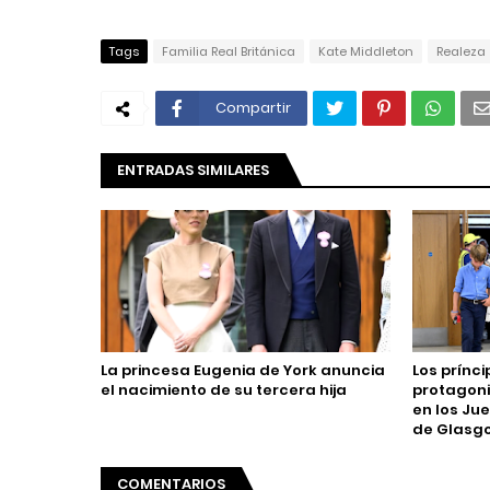
Tags
Familia Real Británica
Kate Middleton
Realeza
Compartir
ENTRADAS SIMILARES
La princesa Eugenia de York anuncia
Los prínci
el nacimiento de su tercera hija
protagoni
en los J
de Glasg
COMENTARIOS