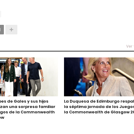
Ver
pes de Gales y sus hijos
La Duquesa de Edimburgo respa
zan una sorpresa familiar
la séptima jornada de los Juego
uegos de la Commonwealth
la Commonwealth de Glasgow 2
ow