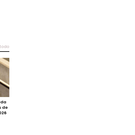
 todo
lda
s de
026