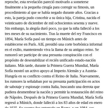
reproche, esta revelación pareció motivarlo a someterse
finalmente a la pequeña cirugía para corregir su fimosis, un
procedimiento al que se había negado durante años. Gracias a
esto, la pareja pudo concebir a su única hija, Cristina, nacida el
veinticuatro de diciembre de mil ochocientos sesenta y nueve.
Sin embargo, la alegría duró poco, ya que la niña falleció a los
tres meses de su nacimiento. Tras la muerte del rey Francisco en
1894, María Sofía pasó un tiempo en Múnich antes de
establecerse en París. Allí, presidió una corte borbónica informal
en el exilio, manteniendo viva la llama de su antiguo reino. Se
rumoreó ser participe de una presunta conspiración con el
propósito de desestabilizar el recién unificado estado-nación
italiano. Más tarde, durante la Primera Guerra Mundial, María
Sofía mostró un activo apoyo al Imperio Alemán y a Austria-
Hungría en su conflicto contra el Reino de Italia. Nuevamente,
los rumores la señalaban por su presunta participación en actos
de sabotaje y espionaje contra Italia, buscando una derrota que
pudiera desmembrar la nación y permitir la restauración del reino
de Nápoles.
Después de la Primera Guerra Mundial, María Sofía
regresó a Múnich, donde falleció a los 83 años de edad en enero
de 1925. Su cuerpo fue enterrado en Roma, y en 1984, sus