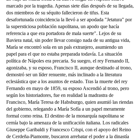
marcado por la tragedia. Apenas siete días después de su llegada,
dos miembros de su séquito fallecieron de tifus. Esta
desafortunada coincidencia la llevó a ser apodada "Jetatura" por
la supersticiosa población napolitana, un apodo que hacía
referencia a que era portadora de mala suerte".
Lejos de su
Baviera natal, sin poder llevar consigo nada de su antigua vida,
María se encontró sola en un país extranjero, asumiendo un
papel para el que no estaba preparada todavía. La situación
política de Nápoles era precaria. Su suegro, el rey Fernando II,
agonizaba, y su esposo, Francisco II, aunque destinado al trono,
demostró ser un líder renuente, más inclinado a la literatura
eclesiástica que a los asuntos de estado. Tras la muerte del rey
Fernando en mayo de 1859, su esposo Ascendió al trono, pero
según los historiadores, fue en realidad la madrastra de
Francisco, María Teresa de Habsburgo, quien asumió las riendas
del gobierno, relegando a María Sofía a un papel meramente
formal como reina.
El destino de la monarquía napolitana se
cernía bajo la amenaza de la unificación italiana. Los radicales
Giuseppe Garibaldi y Francesco Crispi, con el apoyo del Reino
de Cerdeña-Piamonte, buscaron arrebatar el poder a la dinastía