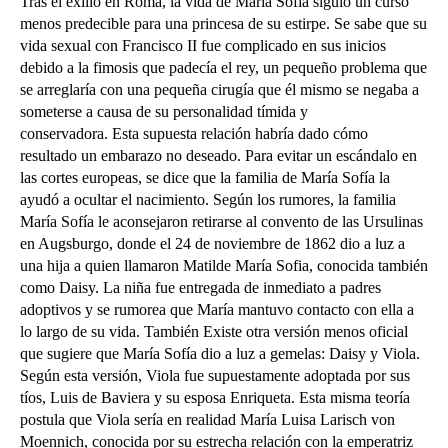
T
ras el exilio en Roma, la vida de María Sofía siguió un curso
menos predecible para una princesa de su estirpe. Se sabe que su
vida sexual con Francisco II fue complicado en sus inicios
debido a la fimosis que padecía el rey, un pequeño problema que
se arreglaría con una pequeña cirugía que él mismo se negaba a
someterse a causa de su personalidad tímida y
conservadora.
Esta supuesta relación habría dado cómo
resultado un embarazo no deseado. Para evitar un escándalo en
las cortes europeas, se dice que la familia de María Sofía la
ayudó a ocultar el nacimiento. Según los rumores, la familia
María Sofía le aconsejaron retirarse al convento de las Ursulinas
en Augsburgo, donde el 24 de noviembre de 1862 dio a luz a
una hija a quien llamaron Matilde María Sofia, conocida también
como Daisy. La niña fue entregada de inmediato a padres
adoptivos y se rumorea que María mantuvo contacto con ella a
lo largo de su vida. También Existe otra versión menos oficial
que sugiere que María Sofía dio a luz a gemelas: Daisy y Viola.
Según esta versión, Viola fue supuestamente adoptada por sus
tíos, Luis de Baviera y su esposa Enriqueta. Esta misma teoría
postula que Viola sería en realidad María Luisa Larisch von
Moennich, conocida por su estrecha relación con la emperatriz