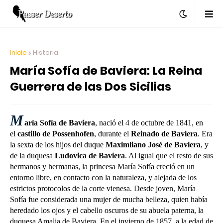
Inicio
Historia
María Sofía de Baviera: La Reina
Guerrera de las Dos Sicilias
M
aría Sofía de Baviera
, nació el 4 de octubre de 1841, en
el
castillo de Possenhofen
, durante el
Reinado de Baviera
. Era
la sexta de los hijos del duque
Maximliano José de Baviera
, y
de la duquesa
Ludovica de Baviera
. Al igual que el resto de sus
hermanos y hermanas, la princesa María Sofía creció en un
entorno libre, en contacto con la naturaleza, y alejada de los
estrictos protocolos de la corte vienesa.
Desde joven, María
Sofía fue considerada una mujer de mucha belleza, quien había
heredado los ojos y el cabello oscuros de su abuela paterna, la
duquesa Amalia de Baviera.
En el invierno de 1857, a la edad de