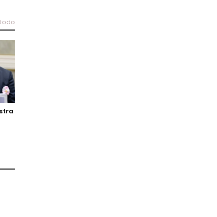
 todo
stra