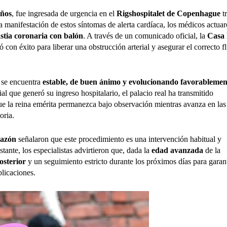
años
, fue ingresada de urgencia en el
Rigshospitalet de Copenhague
tr
la manifestación de estos síntomas de alerta cardíaca, los médicos actua
stia coronaria con balón
. A través de un comunicado oficial, la
Casa 
 con éxito para liberar una obstrucción arterial y asegurar el correcto f
 se encuentra
estable, de buen ánimo y evolucionando favorablemen
ial que generó su ingreso hospitalario, el palacio real ha transmitido
que la reina emérita permanezca bajo observación mientras avanza en las
oria.
razón
señalaron que este procedimiento es una intervención habitual y
stante, los especialistas advirtieron que, dada la
edad avanzada
de la
osterior
y un seguimiento estricto durante los próximos días para garan
licaciones.