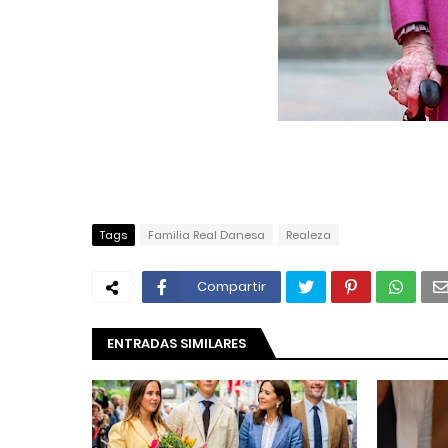
Tags
Familia Real Danesa
Realeza
Compartir
ENTRADAS SIMILARES