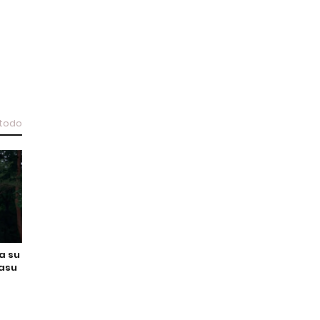
 todo
ia su
Nasu