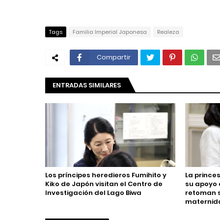
Tags
Familia Imperial Japonesa
Realeza
Compartir
ENTRADAS SIMILARES
Los príncipes heredieros Fumihito y
La prince
Kiko de Japón visitan el Centro de
su apoyo 
Investigación del Lago Biwa
retoman s
maternid